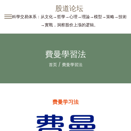
股道论坛
科學交易体系：从文化→哲學→心理→理論→模型→策略→技術
转
跳
→實戰，洞察股价上漲的逻辑。
到
到
导
内
航
容
費曼學習法
首页
/
費曼學習法
费曼学习法