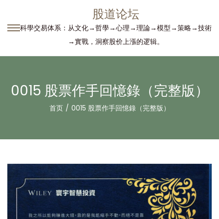
股道论坛
科學交易体系：从文化→哲學→心理→理論→模型→策略→技術
转
跳
→實戰，洞察股价上漲的逻辑。
到
到
导
内
航
容
0015 股票作手回憶錄（完整版）
首页
/
0015 股票作手回憶錄（完整版）