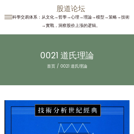
股道论坛
科學交易体系：从文化→哲學→心理→理論→模型→策略→技術
转
跳
→實戰，洞察股价上漲的逻辑。
到
到
导
内
航
容
0021 道氏理論
首页
/
0021 道氏理論