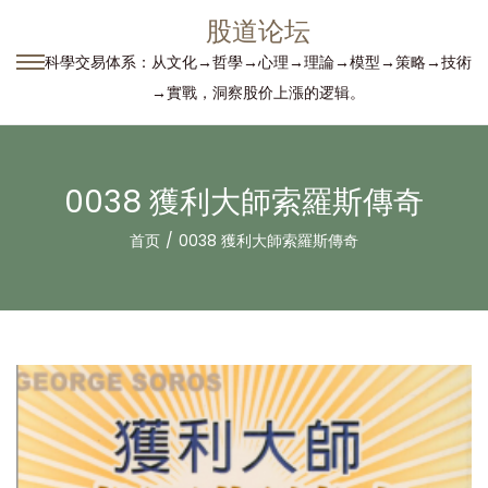
股道论坛
科學交易体系：从文化→哲學→心理→理論→模型→策略→技術
转
跳
→實戰，洞察股价上漲的逻辑。
到
到
导
内
航
容
0038 獲利大師索羅斯傳奇
首页
/
0038 獲利大師索羅斯傳奇