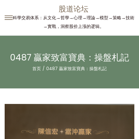
股道论坛
科學交易体系：从文化→哲學→心理→理論→模型→策略→技術
转
跳
→實戰，洞察股价上漲的逻辑。
到
到
导
内
航
容
0487 贏家致富寶典：操盤札記
首页
/
0487 贏家致富寶典：操盤札記