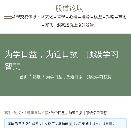
股道论坛
科學交易体系：从文化→哲學→心理→理論→模型→策略→技術
转
跳
→實戰，洞察股价上漲的逻辑。
到
到
导
内
航
容
为学日益，为道日损｜顶级学习
智慧
首页
/
话题
/
为学日益，为道日损｜顶级学习智慧
高手
›
论坛
›
主流學習法推荐
›
为学日益，为道日损｜顶级学习智慧
该话题包含 0个回复，1 人参与，最后由
股道
更新于
2月、 2周前
。