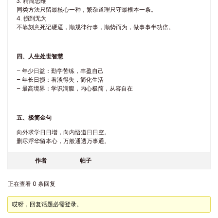
3. 精简思维
同类方法只留最核心一种，繁杂道理只守最根本一条。
4. 损到无为
不靠刻意死记硬逼，顺规律行事，顺势而为，做事事半功倍。
四、人生处世智慧
– 年少日益：勤学苦练，丰盈自己
– 年长日损：看淡得失，简化生活
– 最高境界：学识满腹，内心极简，从容自在
五、极简金句
向外求学日日增，向内悟道日日空。
删尽浮华留本心，万般通透万事通。
作者
帖子
正在查看 0 条回复
哎呀，回复话题必需登录。