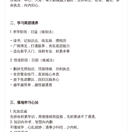
余执念，向内归心。
二、学习两层境界
1. 求学阶段：日益（做加法）
– 读书、记知识点、练实操、攒阅历
– 广闻博见，打通眼界，夯实底层能力
– 适合新手入门、深耕专业、积累本事
2. 悟道阶段：日损（做减法）
– 删掉无用知识、浮躁情绪、功利执念
– 舍弃繁杂技巧，直抓核心本质
– 放下焦虑攀比，回归沉稳本心
– 越学越简单，越悟越通透
三、落地学习心法
1. 先加后减
先拼命积累学识，再慢慢精简提炼，无积累谈不了通透。
2. 知识向外求，智慧向内删
不懂就学，心乱就静；遇事少纠结，少内耗。