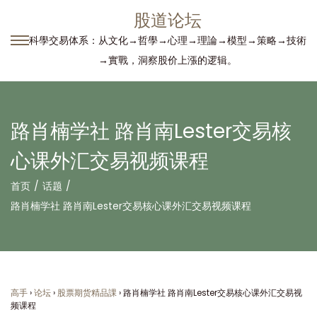
股道论坛
科學交易体系：从文化→哲學→心理→理論→模型→策略→技術
转
跳
→實戰，洞察股价上漲的逻辑。
到
到
导
内
航
容
路肖楠学社 路肖南Lester交易核
心课外汇交易视频课程
首页
/
话题
/
路肖楠学社 路肖南Lester交易核心课外汇交易视频课程
高手
›
论坛
›
股票期货精品課
›
路肖楠学社 路肖南Lester交易核心课外汇交易视
频课程