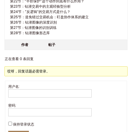
第22节：“平价保护”这个动作到底有什么作用？
第23节：钻潜交易中的主观经验型分析
第24节：”反逻辑“的交易方式是什么？
第25节：道免错过交易机会：盯盘协作体系的建立
第26节：钻潜图像的深度识别
第27节：钻潜图像的识别训练
第28节：钻潜图像形态库
作者
帖子
正在查看 0 条回复
哎呀，回复话题必需登录。
用户名:
密码:
保持登录状态