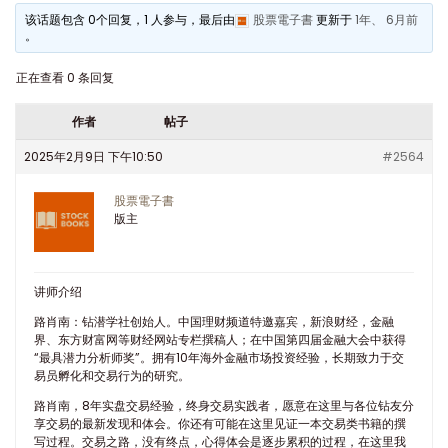
该话题包含 0个回复，1 人参与，最后由
股票電子書
更新于
1年、 6月前
。
正在查看 0 条回复
作者
帖子
2025年2月9日 下午10:50
#2564
股票電子書
版主
讲师介绍
路肖南：钻潜学社创始人。中国理财频道特邀嘉宾，新浪财经，金融
界、东方财富网等财经网站专栏撰稿人；在中国第四届金融大会中获得
“最具潜力分析师奖”。拥有10年海外金融市场投资经验，长期致力于交
易员孵化和交易行为的研究。
路肖南，8年实盘交易经验，终身交易实践者，愿意在这里与各位钻友分
享交易的最新发现和体会。你还有可能在这里见证一本交易类书籍的撰
写过程。交易之路，没有终点，心得体会是逐步累积的过程，在这里我