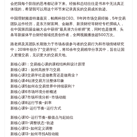
会把我每个阶段的思考都记录下来。经验和总结往往是书本中无法真正
体现的，希望我可以用这个环节来记录真实的交易成长轨迹。
中国理财频道特邀嘉宾，帕阁科技CEO。11年跨市场交易经验，5年交易
团队运作经历，是东方财富网、金融界、新浪财经等财经专栏撰稿人，
在中国第四届金融大会中获得“最具潜力分析师”奖，同时也是微博、头
条等新媒体平台财经领域优质创作者，全网视频播放超500万次。
路老师及其团队长期致力于市场各级参与者的交易行为和市场情绪研究
中；2018年创办了“交易学社”，将10余年交易精华分享其中，旨在让国
人更懂交易，见识更大的交易天地。
新核心课1：交易核心课的课程结构和设计原理
新核心课2：如何高效学习交易
新核心课3交易学社是做教育还是做商业？
新核心课4钻潜交易方法整体印象
新核心课5如何在交易世界中持续获利？
新核心课6市场环境分析概述
新核心课7市场环境分析-市场动能
新核心课8运行节奏-斜率
新核心课9-运行节奏-运行方式
新核心课10-运行节奏-极值点与起始位
新核心课11-调整状态-轨迹
新核心课12-如何定义调整
新核心课13-如何寻找A段动能