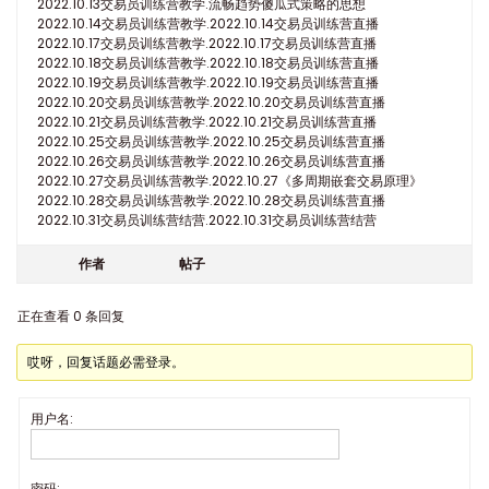
2022.10.13交易员训练营教学.流畅趋势傻瓜式策略的思想
2022.10.14交易员训练营教学.2022.10.14交易员训练营直播
2022.10.17交易员训练营教学.2022.10.17交易员训练营直播
2022.10.18交易员训练营教学.2022.10.18交易员训练营直播
2022.10.19交易员训练营教学.2022.10.19交易员训练营直播
2022.10.20交易员训练营教学.2022.10.20交易员训练营直播
2022.10.21交易员训练营教学.2022.10.21交易员训练营直播
2022.10.25交易员训练营教学.2022.10.25交易员训练营直播
2022.10.26交易员训练营教学.2022.10.26交易员训练营直播
2022.10.27交易员训练营教学.2022.10.27《多周期嵌套交易原理》
2022.10.28交易员训练营教学.2022.10.28交易员训练营直播
2022.10.31交易员训练营结营.2022.10.31交易员训练营结营
作者
帖子
正在查看 0 条回复
哎呀，回复话题必需登录。
用户名:
密码: