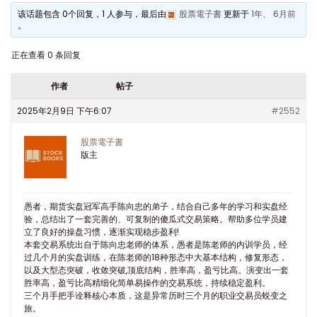
该话题包含 0个回复，1 人参与，最后由
股票電子書
更新于
1年、 6月前
。
正在查看 0 条回复
作者
帖子
2025年2月9日 下午6:07
#2552
股票電子書
版主
愚者，期货实盘冠军高手陈向忠的弟子，结合自己多年的学习和实盘经
验，总结出了一套完善的、可复制的傻瓜式交易策略。帮助多位学员建
立了良好的操盘习惯，逐渐实现稳步盈利!
本套交易系统出自于陈向忠老师的体系，愚者是陈老师的内训学员，经
过几个月的实盘训练，在陈老师的18种形态中大基本结构，修复形态，
以及大型态突破，收敛突破,顶底结构，胜率高，盈亏比高。演变出一套
胜率高，盈亏比高精细化简单易操作的交易系统，持续稳定盈利。
三个月手把手诠释核心本质，这是异常历时三个月的职业交易员蜕变之
旅。