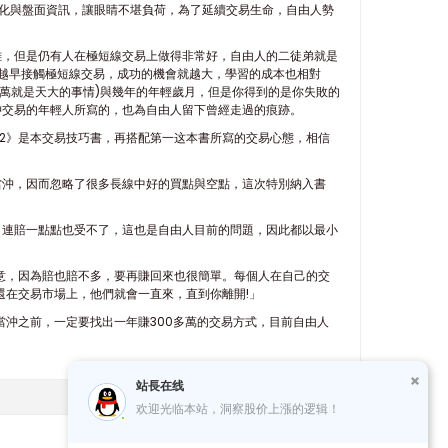
變化與盤面資訊，讓眼睛不堪負荷，為了延續交易生命，自由人勢
雜，但是仍有人在極短線交易上做得非常好，自由人的二徒弟就是
輕、越早接觸極短線交易，成功的機會就越大，學習的成本也相對
萬就是天大的事情)與幾年的年輕歲月，但是你得到的是你失敗的
沖交易的年輕人所寫的，也為自由人留下曾經走過的痕跡。
訣2》是本交易技巧書，再搭配第一这本書所寫的交易心態，相信
當沖，因而忽略了很多長線中好的買點與空點，這次特別納入書
，連賠一點點也受不了，這也是自由人目前的問題，因此都以最小
意，因為賠也賠不多，要再賺回來也很簡單。每個人在自己的交
還在交易市場上，他們就會一直來，直到你離開!」
當沖之前，一定要找出一年賺300多萬的交易方式，目前自由人
站長在线
欢迎光临本站，洞察股价上漲的逻辑！