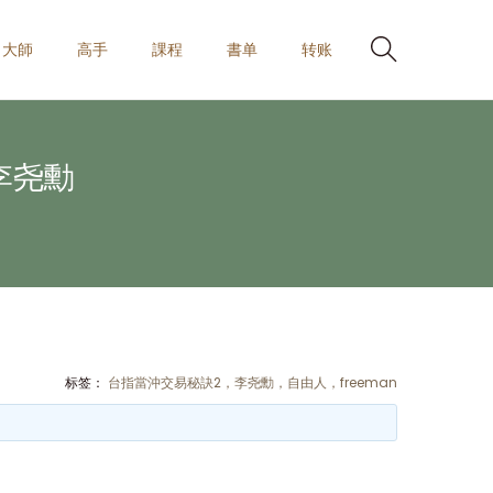
大師
高手
課程
書单
转账
李尧勳
标签：
台指當沖交易秘訣2，李尧勳，自由人，freeman