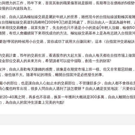
力與體力的工作，15年下來，首當其衝的職業傷害就是眼睛，長期專注在價格的5檔
較慢的日內波段為主。
幅介紹，自由人認為極短線交易是屬於年經人的世界，雖然現今的台指短線波動極其複
在台指極短線交易達到高峰時(2009年)已經是36歲了，所以自由人一直認為越年
率來尋找交易機會，就算失敗了，失去的也只不過是小小的資金(年輕人沒錢，輸個50
離開，有些人會繼續留下來尋找成功的方法。極短線交易基本上是為有志踏入台指當
要急!學習的時候用小台交易，當你成功了就用大台賺回來!」這本《台指當沖交易秘
年的交易計畫，15年的交易生涯，看過股市的大起大落，自由人每天都在台指市場上做
資金部位交易人的未來方向，希望讀者可以從中擷取，創造一生的財富!
都在沖，自由人喜歡每天賺錢的感覺，就像是在期貨市場上班一樣。但又非常厭惡賠錢
5萬，做也做不大。隨著年紀的增長，離開台指當沖是必然發生的事。
、最小的部位，也是讓自由人心如止水的交易部位，不管賺賠多少，自由人都不會很在
心魔也時常出現，很多人問自由人遇到了該怎麼辦 ? 自由人總是笑笑地說:「只要你
於20~40萬之間，再多也不容易，换算一年獲利大概就是300多萬，自由人離開台指
為自由人的當沖生涯畫上完美的句點!​​​​