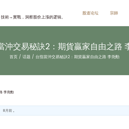
股道论坛
宗師
→技術→實戰，洞察股价上漲的逻辑。
當沖交易秘訣2：期貨贏家自由之路 
首页
/
话题
/
台指當沖交易秘訣2：期貨贏家自由之路 李尧勳
路 李尧勳
、 8月前
。