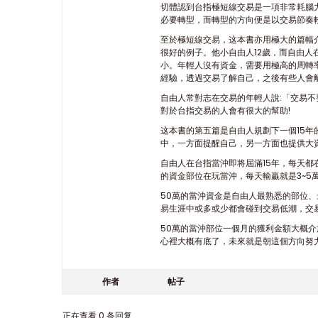
切體認到台指極短線交易是一項非常耗腦
必要轉型，而轉型的方向便是以交易節奏
​至於極短線交易，这本書亦用極大的篇
很好的例子。他小自由人12歲，而自由人
小。年輕人沒有資金，需要用極高的周轉
經驗，透過交易了解自己，之後有些人會
自由人常對志在交易的年輕人說:「交易不
對於台指交易的人會有很大的幫助!
这本書的第五篇是自由人規劃下一個15
中，一方面提醒自己，另一方面也提供大
自由人在台指當沖即将屆滿15年，每天
的資金部位在玩當沖，每天輸贏就是3~
50萬的當沖資金是自由人最熟悉的部位
易生涯中或多或少都會碰到交易低潮，交易
50萬的當沖部位一個月的獲利金額大概介
心裡大概有底了，未來就是朝這個方向努力，
作者
帖子
正在查看 0 条回复