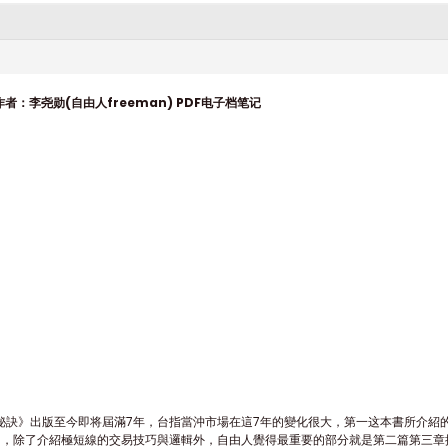
：李尧勋(自由人freeman) PDF电子档笔记
秘訣》出版至今即将屆滿7年，台指當沖市場在這7年的變化很大，第一这本書所介紹
中，除了介紹極短線的交易技巧與邏輯外，自由人覺得最重要的部分就是第二篇第三章