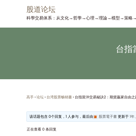
股道论坛
转
跳
科學交易体系：从文化→哲學→心理→理論→模型→策略
到
到
导
内
航
容
台指
高手
›
论坛
›
台湾股票畅销書
›
台指當沖交易秘訣2：期貨贏家自由之
该话题包含 0个回复，1 人参与，最后由
股票電子書
更新于
1年
正在查看 0 条回复