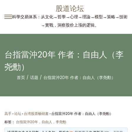
股道论坛
科學交易体系：从文化→哲學→心理→理論→模型→策略→技術
转
跳
→實戰，洞察股价上漲的逻辑。
到
到
导
内
航
容
台指當沖20年 作者：自由人（李
尧勳）
首页
/
话题
/
台指當沖20年 作者：自由人（李尧勳）
高手
›
论坛
›
台湾股票畅销書
›
台指當沖20年 作者：自由人（李尧勳）
标签：
台指當沖20年，自由人，李尧勳