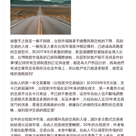
操盤手之路是一條不歸路，台指市場隨著手續費與期交稅的下降、高頻
交易的入侵，一般投資人要在台指市場當沖穩定獲利，已經成為高難度
的交易型式，而2017年5月夜盤的開放，更是讓國際型避險資金湧入台
指，台灣期貨市場真的已經與國際接軌，但是對於散戶卻不見得是件好
事!要記得所有交易制度的訂定與改變，都是為大戶所設計的，因為他們
有成交量而且長期存活在這巿場上，所以散戶也只能逆來順受，接受這
樣的遊戲規則!
自由人的第一本交易書籍《台指當沖交易秘訣》於2009年9月出版，至
今已經屆滿11年，台指當沖市場在這11年多的變化很大，第一本書所介紹
的交易手法在今日來說，早已經不敷使用，這些年自由人也不斷地調整
交易模式來適應這多變的市場，在這本書中，介紹自由人近20年來交易
技巧的演進，透過交易風格的分類，根據自己的個性找出應對的交易策
略，做到當沖交易的穩定度!
近年的台指當沖市場，由於國外高頻交易的入侵，讓許多主觀式交易者
紛紛退出這個市場，自由人也曾經想要離開。20年的台指當沖，作者每
天都在點擊滑鼠，交易台指，未曾中斷過。自由人可以感受到市場的巨
大變化，卻無力改變也難以適應!作者深知必須在看盤工具上進化，也要