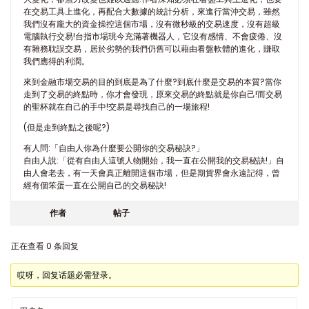
在交易工具上進化，再配合大數據的統計分析，來進行當沖交易，雖然
我們沒有龐大的資金操控這個市場，沒有微秒級的交易速度，沒有超級
電腦執行交易!台指市場現今充滿著機器人，它沒有感情、不會疲倦、沒
有雜務耽誤交易，居於劣勢的我們仍舊可以藉由看盤軟體的進化，賺取
我們應得的利潤。
來到金融市場交易的目的到底是為了什麼?到底什麼是交易的本質?當你
走到了交易的終點時，你才會發現，原來交易的終點就是你自己!而交易
的聖杯就在自己的手中!交易是尋找自己的一場旅程!
(但是走到終點之後呢?)
有人問:「自由人你為什麼要公開你的交易秘訣?」
自由人說:「從有自由人這號人物開始，我一直在公開我的交易秘訣!」自
由人會老去，有一天會真正離開這個市場，但是期貨界會永遠記得，曾
經有個笨蛋一直在公開自己的交易秘訣!​​​​
作者
帖子
正在查看 0 条回复
哎呀，回复话题必需登录。