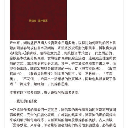
近年來，網路盛行及國人投資觀念日趨多元，以探討如何獲利的股市書
籍如雨後春筍攻佔書市及網路，寄望搭投資理財的順風車，博取廣大讀
者(投資人)的青睞。值得注意的是，傳統投資學式微了，代之而起的，
是以基本技術分析為經、實戰操作為緯的綜合論述，這種結合理論與實
戰的方式，讓讀者更有切身之感。其中，特立於眾多股市群書之中，而
能引領風騷，陈信宏無疑是最耀眼的一位。從《股市提款機》、《股市
提款卡》、《股市提款密技》到本書的問市，皆「不教條」、「不深
奥」、「不花俏」，透露出一脈相承的務實風格，同時也具體展現了作
者「一路走來、始終如一」的操作思維。
本書有以下諸多特點，野人獻曝的與讀者共享:
一、親切的口語化
一路追隨作者的讀者們一定同意，陈信宏的著作讀來如同跟鄰家男孩閒
聊般親切，完全的口語化表達，在輕鬆的氛圍裡，隨著陈信宏的娓娓道
來或細細拆解每道程序，自然而然的領略股票操作的奥妙。古人有以
「潛移默化」來形容，筆者期盼讀者朋友們能分段多讀幾遍，必能參透