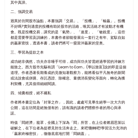
其中真諦。
二、強調交易
迥異於坊間股市論點，本書強調「交易」、「投機」、「輸贏」。投機
不好嗎?實則適度的投機有助於股市的活絡，唯其活絡才有波動才有機
會。既是投機交易，講究的是「氣勢」、「速度」、「敏銳度」，這些
都是需要學習及訓練的，本書作者卻能發展出一套行之有年、駕馭自如
的贏家密技，透過本書，讀者們將可一窺當沖贏家的堂奥。
三、學習為提款之本
成功絕非偶然，功夫亦非唾手可得，成功與功夫皆需經過學習的淬鍊方
能致之。西方股市先驅有謂「Learn to Earn」(學以致富)說的即是這個
道理。作者憑著長期養成的見微知著觀察力，能將看似平凡無奇的新聞
或法說會或併購、存託憑證、除權息、量價消長變化等面向，轉化為獲
利契機，尤其值得細細閱讀。
四、傾囊相授，絕不藏私
作者將本書定位為「封筆之作」，因此，處處可見畢生絕學一次大方的
公開，這在坊間是絕無僅有的，請有識的讀者們體察作者的用心與承
諾。
時值「悶經濟」籠罩，全國上下深為「悶」所苦，在上位者燃眉思策以
破解之，在下位者為捉襟見肘生活奔走之。來吧!翻轉吧!學習活力充沛的
「贏家終極密技」，徹徹底底地打開「悶鍋蓋」。​​​​