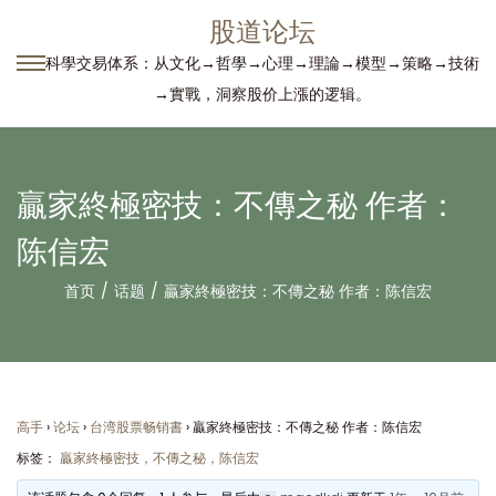
股道论坛
科學交易体系：从文化→哲學→心理→理論→模型→策略→技術
转
跳
→實戰，洞察股价上漲的逻辑。
到
到
导
内
航
容
贏家終極密技：不傳之秘 作者：
陈信宏
首页
/
话题
/
贏家終極密技：不傳之秘 作者：陈信宏
高手
›
论坛
›
台湾股票畅销書
›
贏家終極密技：不傳之秘 作者：陈信宏
标签：
贏家終極密技，不傳之秘，陈信宏